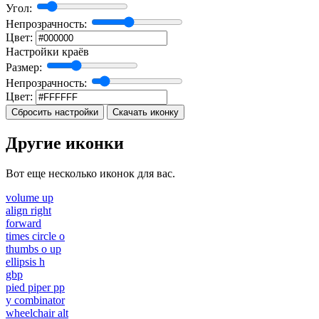
Угол:
Непрозрачность:
Цвет:
Настройки краёв
Размер:
Непрозрачность:
Цвет:
Сбросить настройки
Скачать иконку
Другие иконки
Вот еще несколько иконок для вас.
volume up
align right
forward
times circle o
thumbs o up
ellipsis h
gbp
pied piper pp
y combinator
wheelchair alt