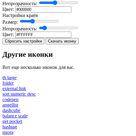
Непрозрачность:
Цвет:
Настройки краёв
Размер:
Непрозрачность:
Цвет:
Сбросить настройки
Скачать иконку
Другие иконки
Вот еще несколько иконок для вас.
th large
folder
external link
sort numeric desc
codepen
angellist
dashcube
balance scale
get pocket
hashtag
quora