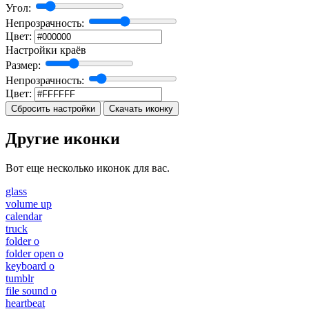
Угол:
Непрозрачность:
Цвет:
Настройки краёв
Размер:
Непрозрачность:
Цвет:
Сбросить настройки
Скачать иконку
Другие иконки
Вот еще несколько иконок для вас.
glass
volume up
calendar
truck
folder o
folder open o
keyboard o
tumblr
file sound o
heartbeat