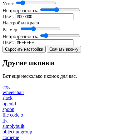
Угол:
Непрозрачность:
Цвет:
Настройки краёв
Размер:
Непрозрачность:
Цвет:
Сбросить настройки
Скачать иконку
Другие иконки
Вот еще несколько иконок для вас.
cog
wheelchair
slack
openid
spoon
file code o
tty
simplybuilt
object ungroup
codiepie