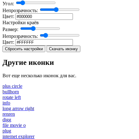
Угол:
Непрозрачность:
Цвет:
Настройки краёв
Размер:
Непрозрачность:
Цвет:
Сбросить настройки
Скачать иконку
Другие иконки
Вот еще несколько иконок для вас.
plus circle
bullhorn
rotate left
info
long arrow right
renren
digg
file movie o
plug
internet explorer