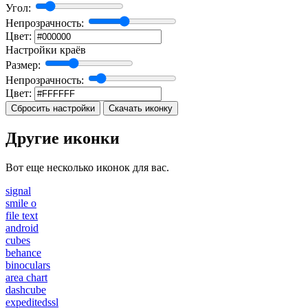
Угол:
Непрозрачность:
Цвет:
Настройки краёв
Размер:
Непрозрачность:
Цвет:
Сбросить настройки
Скачать иконку
Другие иконки
Вот еще несколько иконок для вас.
signal
smile o
file text
android
cubes
behance
binoculars
area chart
dashcube
expeditedssl