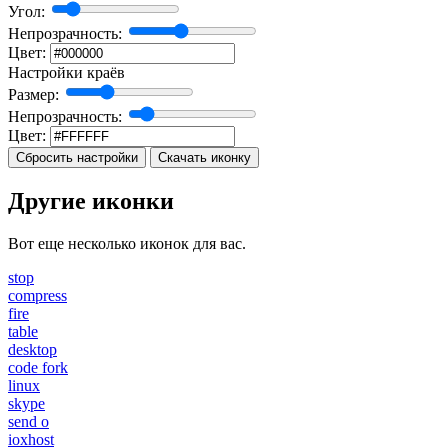
Угол:
Непрозрачность:
Цвет:
Настройки краёв
Размер:
Непрозрачность:
Цвет:
Сбросить настройки
Скачать иконку
Другие иконки
Вот еще несколько иконок для вас.
stop
compress
fire
table
desktop
code fork
linux
skype
send o
ioxhost