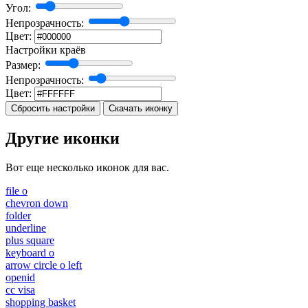
Угол:
Непрозрачность:
Цвет:
Настройки краёв
Размер:
Непрозрачность:
Цвет:
Сбросить настройки
Скачать иконку
Другие иконки
Вот еще несколько иконок для вас.
file o
chevron down
folder
underline
plus square
keyboard o
arrow circle o left
openid
cc visa
shopping basket