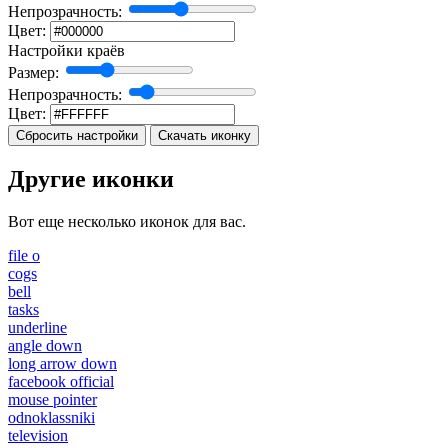
Непрозрачность:
Цвет:
Настройки краёв
Размер:
Непрозрачность:
Цвет:
Сбросить настройки
Скачать иконку
Другие иконки
Вот еще несколько иконок для вас.
file o
cogs
bell
tasks
underline
angle down
long arrow down
facebook official
mouse pointer
odnoklassniki
television