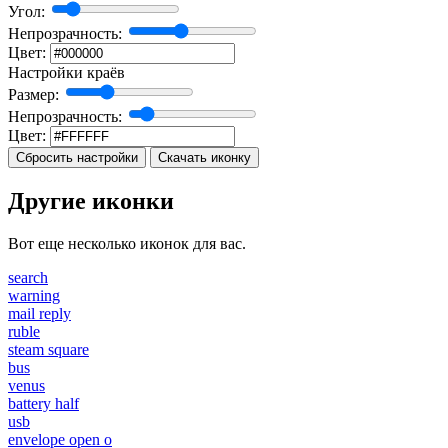
Угол:
Непрозрачность:
Цвет:
Настройки краёв
Размер:
Непрозрачность:
Цвет:
Сбросить настройки
Скачать иконку
Другие иконки
Вот еще несколько иконок для вас.
search
warning
mail reply
ruble
steam square
bus
venus
battery half
usb
envelope open o