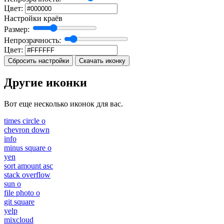
Цвет:
Настройки краёв
Размер:
Непрозрачность:
Цвет:
Сбросить настройки
Скачать иконку
Другие иконки
Вот еще несколько иконок для вас.
times circle o
chevron down
info
minus square o
yen
sort amount asc
stack overflow
sun o
file photo o
git square
yelp
mixcloud