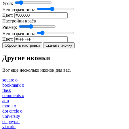
Угол:
Непрозрачность:
Цвет:
Настройки краёв
Размер:
Непрозрачность:
Цвет:
Сбросить настройки
Скачать иконку
Другие иконки
Вот еще несколько иконок для вас.
square o
bookmark o
flask
comments o
adn
moon o
dot circle o
university
cc paypal
viacoin