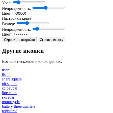
Угол:
Непрозрачность:
Цвет:
Настройки краёв
Размер:
Непрозрачность:
Цвет:
Сбросить настройки
Скачать иконку
Другие иконки
Вот еще несколько иконок для вас.
user
list ul
share square
git square
cc paypal
line chart
skyatlas
motorcycle
battery three quarters
registered