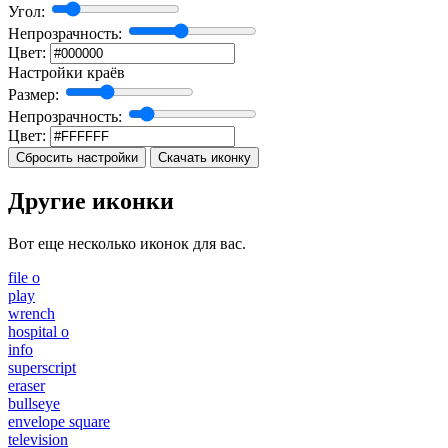
Угол:
Непрозрачность:
Цвет:
Настройки краёв
Размер:
Непрозрачность:
Цвет:
Сбросить настройки
Скачать иконку
Другие иконки
Вот еще несколько иконок для вас.
file o
play
wrench
hospital o
info
superscript
eraser
bullseye
envelope square
television