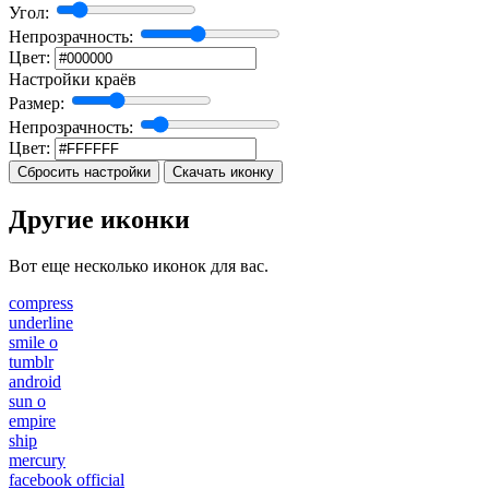
Угол:
Непрозрачность:
Цвет:
Настройки краёв
Размер:
Непрозрачность:
Цвет:
Сбросить настройки
Скачать иконку
Другие иконки
Вот еще несколько иконок для вас.
compress
underline
smile o
tumblr
android
sun o
empire
ship
mercury
facebook official